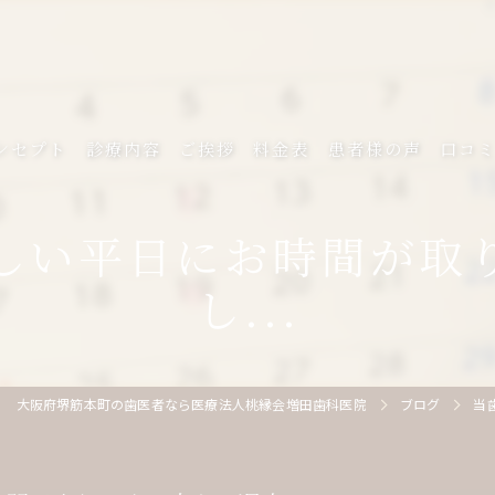
ンセプト
診療内容
ご挨拶
料金表
患者様の声
口コ
しい平日にお時間が取
し...
大阪府堺筋本町の歯医者なら医療法人桃縁会増田歯科医院
ブログ
当