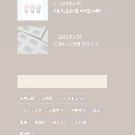
2026/04/09
#北浜歯医者 #堺筋本町歯医者 #歯医者 #クリーニング #...
2026/03/26
ご覧いただきありがとうございます！
タグ
Tags
堺筋本町
歯医者
ホワイトニング
メンテナンス
口腔外科
予防歯科
矯正
虫歯
歯周病
親知らず
入れ歯
着色除去