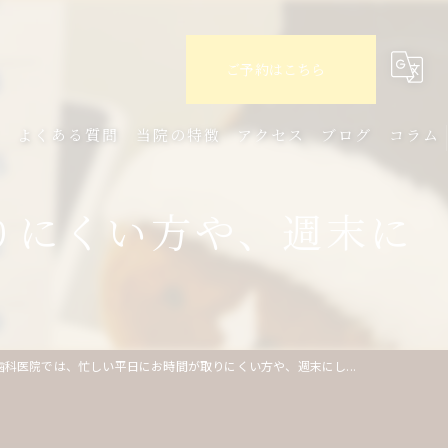
ご予約はこちら
ミ
よくある質問
当院の特徴
アクセス
ブログ
コラム
セラミック
りにくい方や、週末に
インプラント
審美歯科
クリーニング
歯科医院では、忙しい平日にお時間が取りにくい方や、週末にし...
定期検診