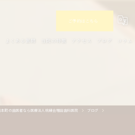
ご予約はこちら
ミ
よくある質問
当院の特徴
アクセス
ブログ
コラム
セラミック
インプラント
審美歯科
クリーニング
筋本町の歯医者なら医療法人桃縁会増田歯科医院
ブログ
定期検診