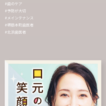
#歯のケア
#予防が大切
#メインテナンス
#堺筋本町歯医者
#北浜歯医者
< 前のページ
一覧に戻る
次のページ >
カテゴリー
Categories
全てのカテゴリー