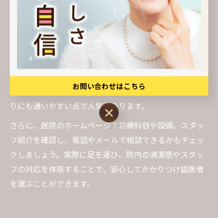
同時に確認する方法が便利です。「近くの歯医者おすす
め」や「高評価 歯医者」などの検索ワードが役立ちま
す。
その理由は、通院のしやすさや診療時間・休診日などの
条件も選択基準に入るためです。例えば、徒歩圏内で夜
お問い合わせはこちら
間診療や土日診療に対応している医院は、仕事や学校帰
りにも通いやすい点で人気があります。
お問い合わせはこちら
さらに、医院のホームページで診療科目や設備、スタッ
フ紹介を確認し、電話やメールで相談できるかもチェッ
クしましょう。実際に足を運び、院内の清潔感やスタッ
フの対応を体感することで、安心してかかりつけ歯医者
を選ぶことができます。