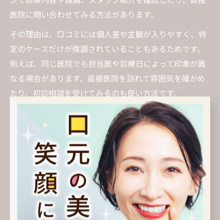
医院に問い合わせてみる方法があります。
その理由は、口コミには個人差や主観が入りやすく、特
定のケースだけが強調されていることもあるためです。
例えば、同じ医院でも担当医や診療日によって印象が異
なる場合があります。直接医院を訪れて雰囲気を確かめ
たり、初診相談を受けてみるのも良い方法です。
また、市区町村や地域の医師会が提供する歯科医院の紹
介サービスや、知人・家族からの紹介も有効です。情報
を多角的に集めて、自分に合った歯医者を選ぶことが後
悔しないポイントです。
近くの評判の良い歯医者の調べ方
自宅や職場の近くで評判の良い歯医者を探すには、地図
アプリや検索サイトを活用し、位置情報と口コミ評価を