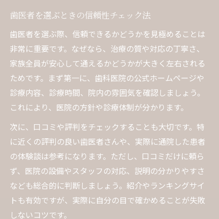
実際の体験談から分かる歯医者の魅力
歯医者を選ぶときの信頼性チェック法
口コミがあてにならない場合の対策
近くの評判の良い歯医者の調べ方
歯医者を選ぶ際、信頼できるかどうかを見極めることは
非常に重要です。なぜなら、治療の質や対応の丁寧さ、
安心して通える歯医者を選ぶ秘訣
家族全員が安心して通えるかどうかが大きく左右される
歯医者の診療体制と対応力の違い
ためです。まず第一に、歯科医院の公式ホームページや
子どもも安心な歯医者の選び方とは
診療内容、診療時間、院内の雰囲気を確認しましょう。
歯医者の説明や相談対応を確認しよう
これにより、医院の方針や診療体制が分かります。
予約の取りやすい歯医者の利点とは
次に、口コミや評判をチェックすることも大切です。特
スタッフ対応で見る歯医者の安心感
に近くの評判の良い歯医者さんや、実際に通院した患者
家族の笑顔につながる歯医者探し
の体験談は参考になります。ただし、口コミだけに頼ら
家族全員で通える歯医者の魅力とは
ず、医院の設備やスタッフの対応、説明の分かりやすさ
子どもの歯科ケアに強い歯医者の選択
なども総合的に判断しましょう。紹介やランキングサイ
家族の健康を守るおすすめ歯医者の条件
トも有効ですが、実際に自分の目で確かめることが失敗
しないコツです。
歯医者の雰囲気が家族に与える影響