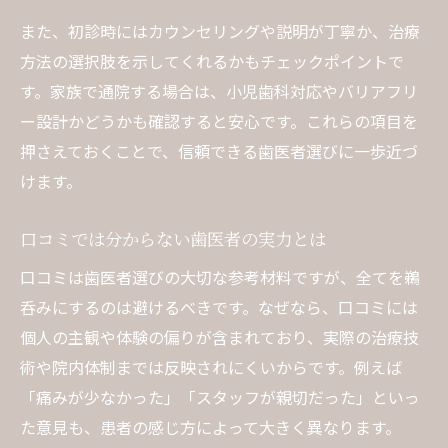
家族の口コミを活かした歯医者選び
また、初診時にはカウンセリングや説明が丁寧か、治療
方法の選択肢を示してくれるかもチェックポイントで
良い歯医者に出会うためのポイント
す。家族で通院する場合は、小児歯科対応やバリアフリ
歯医者選びで重視したい診療の質
ー設計かどうかも確認すると安心です。これらの項目を
歯医者の説明力と丁寧な対応の重要性
押さえておくことで、信頼できる歯医者選びに一歩近づ
医師と患者の信頼関係を築く方法
けます。
良い歯医者の見分け方と比較ポイント
治療方針の違いが分かる歯医者の特徴
口コミでは分からない歯医者の実力とは
納得の治療を受けたい人の歯医者比較術
口コミは歯医者選びの大切な参考材料ですが、全てを鵜
歯医者比較で分かる治療の得意分野
呑みにするのは避けるべきです。なぜなら、口コミには
評判と実績で選ぶ歯医者のポイント
個人の主観や体験の偏りが含まれており、実際の治療技
術や院内体制までは反映されにくいからです。例えば
比較サイトで歯医者を選ぶ際の注意点
「痛みが少なかった」「スタッフが親切だった」といっ
歯医者の治療技術と実績の見極め方
た意見も、患者の感じ方によって大きく異なります。
患者満足度が高い歯医者の共通点