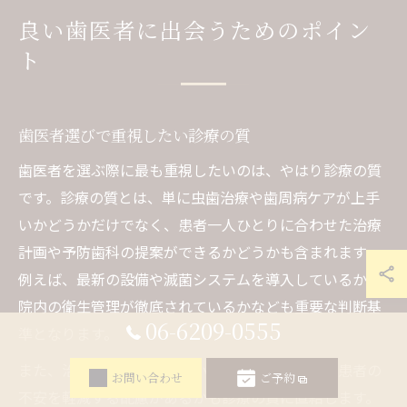
良い歯医者に出会うためのポイン
ト
歯医者選びで重視したい診療の質
歯医者を選ぶ際に最も重視したいのは、やはり診療の質
です。診療の質とは、単に虫歯治療や歯周病ケアが上手
いかどうかだけでなく、患者一人ひとりに合わせた治療
計画や予防歯科の提案ができるかどうかも含まれます。
例えば、最新の設備や滅菌システムを導入しているか、
院内の衛生管理が徹底されているかなども重要な判断基
06-6209-0555
準となります。
また、治療の際に痛みを最小限に抑える技術や、患者の
お問い合わせ
ご予約
不安を軽減する配慮があるかも診療の質に直結します。