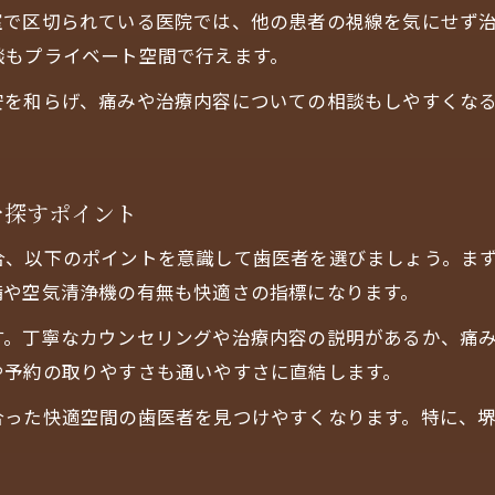
室で区切られている医院では、他の患者の視線を気にせず
清潔さと快適空間を兼ね備えた歯医者の特徴
談もプライベート空間で行えます。
歯医者選びは快適空間と衛生管理がポイント
安を和らげ、痛みや治療内容についての相談もしやすくな
丁寧なカウンセリングが自慢の歯医者を探す
快適空間で丁寧なカウンセリングが受けられる歯医
堺筋本町駅の歯医者でカウンセリング重視の理由
を探すポイント
歯医者快適空間と丁寧な対応が治療満足度を高める
カウンセリングが丁寧な快適空間の歯医者を選ぶ方
合、以下のポイントを意識して歯医者を選びましょう。ま
備や空気清浄機の有無も快適さの指標になります。
歯医者で安心できる快適空間と説明力の重要性
お問い合わせはこちら
お問い合わせはこちら
す。丁寧なカウンセリングや治療内容の説明があるか、痛
や予約の取りやすさも通いやすさに直結します。
合った快適空間の歯医者を見つけやすくなります。特に、