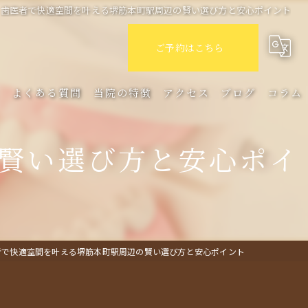
歯医者で快適空間を叶える堺筋本町駅周辺の賢い選び方と安心ポイント
ご予約はこちら
ミ
よくある質問
当院の特徴
アクセス
ブログ
コラム
セラミック
賢い選び方と安心ポイ
インプラント
審美歯科
クリーニング
者で快適空間を叶える堺筋本町駅周辺の賢い選び方と安心ポイント
定期検診