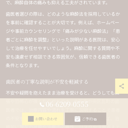
で、麻酔自体の痛みも抑える工夫がされています。
歯医者選びの際は、どのような麻酔法を採用しているか
を事前に確認することが大切です。例えば、ホームペー
ジや事前カウンセリングで「痛みが少ない麻酔法」「患
者ごとに麻酔を調整」といった説明がある医院は、安心
して治療を任せやすいでしょう。麻酔に関する質問や不
安も遠慮せず相談できる雰囲気が、信頼できる歯医者の
条件となります。
歯医者の丁寧な説明が不安を軽減する
不安や疑問を抱えたまま治療を受けると、どうしても緊
張や恐怖心が強くなりがちです。大阪市中央区瓦町の歯
06-6209-0555
医者では、治療内容や流れを丁寧に説明することで患者
の不安を軽減する取り組みが進んでいます。例えば、治
お問い合わせ
ご予約
療前に現在の状態や治療の必要性、リスクや注意点まで