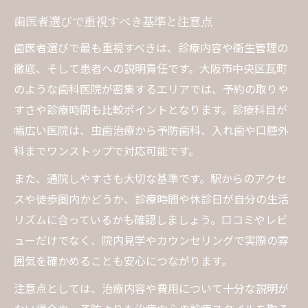
家族みんなが通える歯医者の魅力
歯医者選びで重視すべき基準と注意点
安心感をもたらす一般歯科の特徴
丁寧な説明が信頼につながる理由
歯医者選びで最も重視すべきは、診療内容や衛生管理の
徹底、そして患者への説明責任です。大阪市中央区瓦町
歯医者通いが続く理由を徹底解説
のような歯科医院が密集するエリアでは、予約の取りや
定期的な歯医者通いが健康維持に効果的
すさや診療時間も比較ポイントとなります。診療科目が
歯医者が生活習慣改善のきっかけに
幅広い医院は、虫歯治療から予防歯科、入れ歯や口腔外
歯医者通院を習慣化するコツとポイント
科までワンストップで対応可能です。
通いやすい歯医者が選ばれる理由
また、通院しやすさも大切な基準です。駅からのアクセ
継続的なケアで再発を防ぐ一般歯科の力
スや徒歩圏内かどうか、診療時間や休診日が自分の生活
予防を重視した歯科医院の選びポイント
リズムに合っているかも確認しましょう。口コミやレビ
歯医者がすすめる予防歯科の大切さ
ューだけでなく、院内見学やカウンセリングで実際の雰
予防プログラムが充実した歯医者の特徴
囲気を確かめることも安心につながります。
定期検診で歯の健康を守るポイント
注意点としては、治療内容や費用について十分な説明が
歯医者と連携したホームケアのすすめ