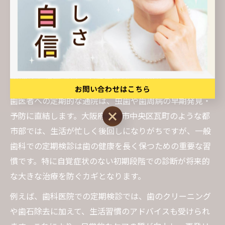
歯医者通いが続く理由を徹底解説
定期的な歯医者通いが健康維持に効果的
お問い合わせはこちら
歯医者への定期的な通院は、虫歯や歯周病の早期発見・
お問い合わせはこちら
予防に直結します。大阪府大阪市中央区瓦町のような都
市部では、生活が忙しく後回しになりがちですが、一般
歯科での定期検診は歯の健康を長く保つための重要な習
慣です。特に自覚症状のない初期段階での診断が将来的
な大きな治療を防ぐカギとなります。
例えば、歯科医院での定期検診では、歯のクリーニング
や歯石除去に加えて、生活習慣のアドバイスも受けられ