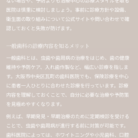
ない場合や、予防よりも治療中心の診療スタイルを取る
家族で受けられる予防歯科のメリット
医院は慎重に検討しましょう。事前に診療方針や設備、
衛生面の取り組みについて公式サイトや問い合わせで確
痛みを抑えた治療を望む方におすすめ
認しておくと失敗が防げます。
歯医者で痛みを和らげる治療法の工夫
最新技術で痛みを最小限に抑える方法
一般歯科の診療内容を知るメリット
怖がりな方も安心の歯医者選びのコツ
一般歯科とは、虫歯や歯周病の治療をはじめ、歯の健康
麻酔法の違いと歯医者選びのポイント
維持や予防ケア、入れ歯作製など、幅広い診療を指しま
歯医者の丁寧な説明が不安を軽減する
す。大阪市中央区瓦町の歯科医院でも、保険診療を中心
子どもの歯医者嫌い克服のヒント紹介
に患者一人ひとりに合わせた診療を行っています。診療
歯医者嫌いを防ぐための親の働きかけ
内容を理解しておくことで、自分に必要な治療や予防策
子どもが安心できる歯医者の工夫とは
を見極めやすくなります。
楽しく通える歯医者選びのポイント
例えば、早期発見・早期治療のために定期検診を受ける
小児対応が充実した歯医者の特徴
ことで、虫歯や歯周病が進行する前に対策が可能です。
子ども向け歯医者の雰囲気作りの秘訣
歯科医院によっては、ホワイトニングや小児歯科、口腔