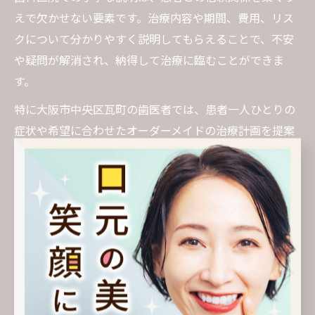
えで欠かせない要素です。治療内容や期間、費用、リス
クについて分かりやすく説明してもらえることで、不安
や疑問が解消され、納得して治療に臨むことができま
す。
特に大阪市中央区瓦町の歯医者では、患者一人ひとりの
症状や希望に合わせたオーダーメイドの治療計画を提案
するケースが増えています。これにより、治療後のトラ
ブルやミスマッチを防ぎ、長期的な口腔ケアにつなげる
ことが可能です。
注意点として、説明が不十分な場合や疑問が残る場合
は、遠慮せず追加の質問をしましょう。信頼できる歯科
医院ほど、患者の質問に丁寧に答えてくれる傾向があり
ます。納得できるまで説明を受ける姿勢が、結果的に満
足度の高い治療につながります。