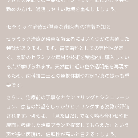
調整
勤めの方は、通院しやすい環境を重視しましょう。
治療期間とアクセス性にこだわるならここがポ
セラミック治療が得意な歯医者の特徴を知る
イント
歯医者選びで治療期間を短縮するコツ
セラミック治療が得意な歯医者にはいくつかの共通した
特徴があります。まず、審美歯科としての専門性が高
アクセス良好な歯医者でスムーズに治療
く、最新のセラミック素材や技術を積極的に導入してい
セラミック治療の期間と流れを徹底解説
る点が挙げられます。天然歯に近い色や透明感を再現す
駅近歯医者の利便性がもたらす安心感
るため、歯科技工士との連携体制や症例写真の提示も重
治療中も通いやすい歯医者を選ぶポイント
要です。
さらに、治療前の丁寧なカウンセリングとシミュレーシ
ョン、患者の希望をしっかりヒアリングする姿勢が評価
されます。例えば、「見た目だけでなく噛み合わせや健
康面も考慮した治療プランを提案してもらえた」という
声が多い医院は、信頼性が高いと言えるでしょう。