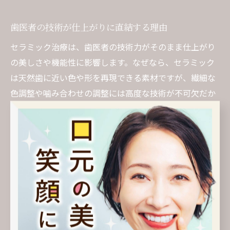
歯医者の技術が仕上がりに直結する理由
セラミック治療は、歯医者の技術力がそのまま仕上がり
の美しさや機能性に影響します。なぜなら、セラミック
は天然歯に近い色や形を再現できる素材ですが、繊細な
色調整や噛み合わせの調整には高度な技術が不可欠だか
らです。歯科医師の経験や症例数によって、自然な見た
目や長期的な健康維持に差が出ることは多くの患者の実
感でもあります。
例えば、北浜駅周辺の歯医者でも、セラミック治療の症
例写真や患者の声を公開している医院は、技術への自信
の表れといえるでしょう。具体的には、仕上がりの透明
感や歯ぐきとの自然な調和、違和感がない噛み合わせな
ど、細部までこだわることができるかが大きなポイント