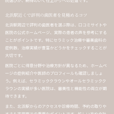
院選びが、納得のいく仕上がりへの近道です。
は
歯医者が提案する最適なセラミック素材選
北浜駅近くで評判の歯医者を見極めるコツ
び
北浜駅周辺で評判の歯医者を選ぶ際は、口コミサイトや
審美歯科専門の歯医者が選ばれる理由
医院の公式ホームページ、実際の患者の声を参考にする
セラミッククラウン治療の流れと安心ポイ
ことがポイントです。特にセラミック治療や審美歯科の
ント
症例数、治療実績が豊富かどうかをチェックすることが
歯医者と相談して決める美しさと機能性の
大切です。
両立
医院ごとに得意分野や治療方針が異なるため、ホームペ
仕事帰りにも通える歯医者で手軽にセラミック
ージの症例紹介や医師のプロフィールも確認しましょ
歯医者の診療時間で無理なく通院を実現
う。例えば、セラミッククラウンやオールセラミックク
北浜駅徒歩圏で通える歯医者の選び方
ラウンの実績が多い医院は、審美性と機能性の両立が期
忙しい方も安心の夜間対応歯医者を探す
待できます。
歯医者の予約方法と通院のしやすさを解説
また、北浜駅からのアクセスや診療時間、予約の取りや
セラミック治療の通院回数とスケジュール
すさも実用面での重要なポイントです。忙しい方や会社