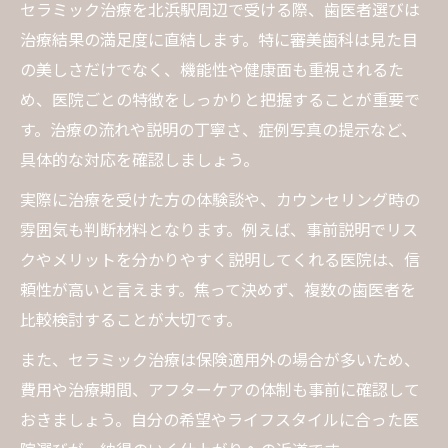
セラミック治療がもたらす機能性と耐久性
セラミック治療を北浜駅周辺で受ける際、歯医者選びは
歯医者選びで変わる仕上がりの違いとは
治療結果の満足度に直結します。特に審美歯科は見た目
理想の口元を手に入れるステップと流れ
の美しさだけでなく、機能性や健康面も重視されるた
め、医院ごとの特徴をしっかりと把握することが重要で
自然で美しい仕上がりを求めるなら歯医者選び
す。治療の流れや説明の丁寧さ、症例写真の提示など、
が要
具体的な対応を確認しましょう。
歯医者の技術が仕上がりに直結する理由
実際に治療を受けた方の体験談や、カウンセリング時の
セラミック治療で重要な審美性のポイント
雰囲気も判断材料となります。例えば、事前説明でリス
自然な見た目を追求する歯医者の選び方
クやメリットを分かりやすく説明してくれる医院は、信
患者の声から見る仕上がり満足度の差
頼性が高いと言えます。焦って決めず、複数の歯医者を
歯医者の症例写真で確認すべきチェック項
比較検討することが大切です。
目
また、セラミック治療は保険適用外の場合が多いため、
審美歯科の観点からみるセラミック治療の選び
費用や治療期間、アフターケアの体制も事前に確認して
方
おきましょう。自分の希望やライフスタイルに合った医
審美歯科で重視されるセラミックの特徴と