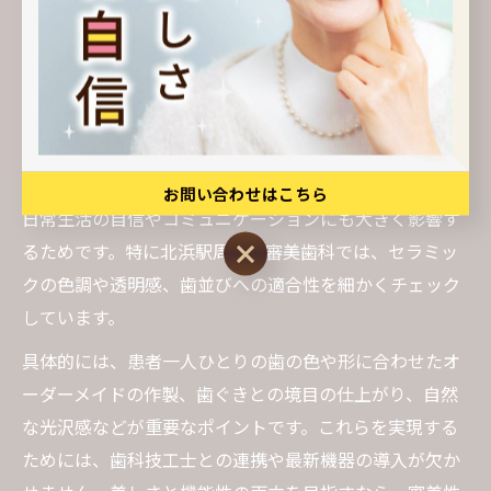
です。医院選びの際は、医師の技術や症例実績をしっか
り確認することが、満足度の高い治療に繋がります。
セラミック治療で重要な審美性のポイント
セラミック治療において審美性は最も重視される要素の
一つです。なぜなら、見た目が自然かつ美しいことは、
お問い合わせはこちら
日常生活の自信やコミュニケーションにも大きく影響す
お問い合わせはこちら
るためです。特に北浜駅周辺の審美歯科では、セラミッ
クの色調や透明感、歯並びへの適合性を細かくチェック
しています。
具体的には、患者一人ひとりの歯の色や形に合わせたオ
ーダーメイドの作製、歯ぐきとの境目の仕上がり、自然
な光沢感などが重要なポイントです。これらを実現する
ためには、歯科技工士との連携や最新機器の導入が欠か