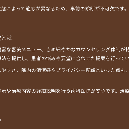
大阪市中央区瓦町で人気の審美歯科体験談
状態によって適応が異なるため、事前の診断が不可欠です
歯医者で実現する口元の美しさと健康維持
審美歯科で安心できるカウンセリングの魅力
歯医者が教えるセルフケアと通院の相乗効果
徴とは
ホワイトニング希望なら歯医者での審美相談を
豊富な審美メニュー、きめ細やかなカウンセリング体制が
歯医者が提案する最新ホワイトニング事情
療法を提供し、患者の悩みや要望に合わせた提案を行って
審美歯科で相談できるホワイトニングの流れ
しやすさ、院内の清潔感やプライバシー配慮といった点も
歯医者で分かるホワイトニング薬剤の選び方
大阪市中央区の歯医者で人気の審美相談体験
提示や治療内容の詳細説明を行う歯科医院が安心です。治
歯医者で安心して始めるホワイトニング効果
自然な白さを目指す人におすすめの審美歯科体験
歯医者で叶える自然な白さの審美治療とは
歩
審美歯科が提案する理想的なホワイトニング