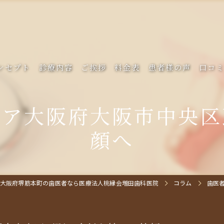
ンセプト
診療内容
ご挨拶
料金表
患者様の声
口コ
ケア大阪府大阪市中央区
顔へ
大阪府堺筋本町の歯医者なら医療法人桃縁会増田歯科医院
コラム
歯医