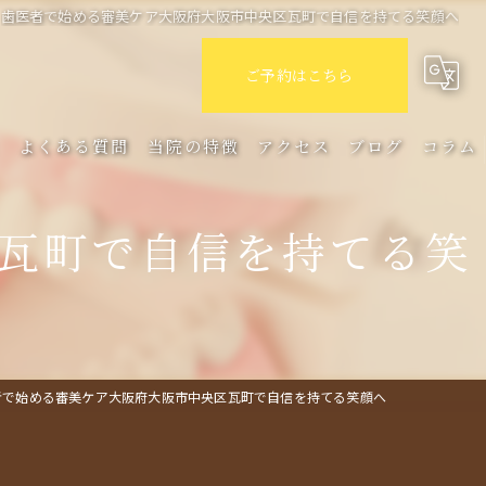
歯医者で始める審美ケア大阪府大阪市中央区瓦町で自信を持てる笑顔へ
ご予約はこちら
ミ
よくある質問
当院の特徴
アクセス
ブログ
コラム
セラミック
瓦町で自信を持てる笑
インプラント
審美歯科
クリーニング
者で始める審美ケア大阪府大阪市中央区瓦町で自信を持てる笑顔へ
定期検診