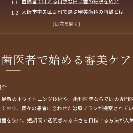
歯医者で叶える自然な白い歯の秘訣を紹介
大阪市中央区瓦町で選ぶ審美歯科の特徴とは
歯医者で実感する美しい笑顔への第一歩
審美ケアに強い歯医者の選び方と通院のコツ
安心して任せられる歯医者の見極めポイント
審美に強い歯医者選びで叶う理想の自分
の歯医者で始める審美ケア
理想を実現する歯医者選びの基準を解説
審美歯科で自分らしい笑顔を手に入れる方法
大阪市中央区で信頼される歯医者の選択術
紹介
口コミやレビューから学ぶ歯医者選びの要点
、最新のホワイトニング技術や、歯科医院ならではの専門
歯医者で相談しやすい雰囲気の大切さを知る
えており、個々の患者に合わせた治療プランが提案されて
大阪市中央区瓦町の歯医者で得る自信の秘密
機器を使い、短期間で透明感ある白さを目指せる方法が人
歯医者の審美治療で変わる自信の理由とは