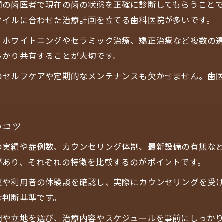
門の歯医者で現在の歯の状態を正確に診断してもらうこと
大阪市中央区で注目の審美歯科体験レビュー
タイルに合わせた治療計画を立てる歯科医院が多いです。
歯医者が教える美しい白さを保つ習慣づくり
、ホワイトニングやセラミック治療、矯正治療など複数の
審美歯科の歯医者で体験できる自然美の追求
っかり共有することが大切です。
働く女性が通いやすい瓦町エリアの歯医者事情
のセルフケアや定期的なメンテナンスも欠かせません。歯
歯医者の審美ケアが忙しい女性に選ばれる理由
中央区瓦町で通いやすい歯医者の特徴を解説
歯医者で対応できる審美と生活スタイルの両立
のコツ
働く女性に人気の審美メニューと歯医者の工夫
お問い合わせはこちら
お問い合わせはこちら
の実績や症例数、カウンセリング体制、最新設備の有無な
歯医者で叶える時短と美しさの両立ポイント
があり、それぞれの特徴を比較するのがポイントです。
真や利用者の体験談を確認し、実際にカウンセリングを受
な判断基準です。
間や立地を選び、治療内容やスケジュールを事前にしっか