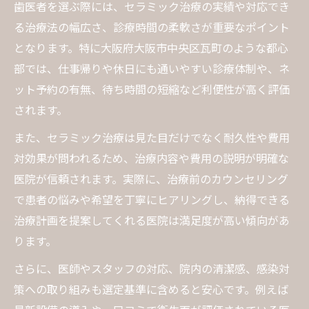
歯医者によるカウンセリングで理想を実現
歯医者を選ぶ際には、セラミック治療の実績や対応でき
セラミック治療後のアフターケアが重要な
る治療法の幅広さ、診療時間の柔軟さが重要なポイント
理由
となります。特に大阪府大阪市中央区瓦町のような都心
部では、仕事帰りや休日にも通いやすい診療体制や、ネ
瓦町で人気が高まる審美歯科の最新動向
ット予約の有無、待ち時間の短縮など利便性が高く評価
歯医者が注目する最新セラミック素材とは
されます。
審美歯科で話題の新しい治療法を紹介
また、セラミック治療は見た目だけでなく耐久性や費用
口コミで広がる審美歯科のトレンド分析
対効果が問われるため、治療内容や費用の説明が明確な
女性が選ぶセラミック治療のポイント解説
医院が信頼されます。実際に、治療前のカウンセリング
審美歯科で重要な歯医者の技術力とは
で患者の悩みや希望を丁寧にヒアリングし、納得できる
美しい笑顔を目指すなら歯医者の選定が鍵
治療計画を提案してくれる医院は満足度が高い傾向があ
歯医者選びが美しい笑顔づくりの第一歩
ります。
セラミック治療で叶える理想の笑顔体験
さらに、医師やスタッフの対応、院内の清潔感、感染対
歯医者の口コミ評価が信頼の証になる理由
策への取り組みも選定基準に含めると安心です。例えば
丁寧なカウンセリング歯医者の魅力とは