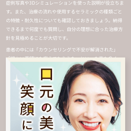
症例写真や3Dシミュレーションを使った説明が役立ちま
す。また、治療の流れや使用するセラミックの種類ごと
の特徴・耐久性についても確認しておきましょう。納得
できるまで何度でも質問し、自分の理想に合った治療方
針を見極めることが大切です。
患者の中には「カウンセリングで不安が解消された」
「細かい要望にも応えてもらえた」といった声も多く、
信頼できる歯科医師とのコミュニケーションが満足度の
高いセラミック治療につながります。
セラミック治療後のアフターケアが重要な理由
セラミック治療後のアフターケアは、美しさと健康を長
く保つために欠かせません。瓦町エリアの歯医者でも、
定期検診やクリーニング、正しいブラッシング指導な
ど、治療後のサポート体制を充実させています。特にセ