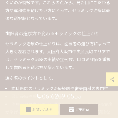
くいのが特徴です。これらの点から、見た目にこだわる
方や違和感を避けたい方にとって、セラミック治療は最
適な選択肢となっています。
歯医者の選び方で変わるセラミックの仕上がり
セラミック治療の仕上がりは、歯医者の選び方によって
大きく左右されます。大阪府大阪市中央区瓦町エリアで
は、セラミック治療の実績や症例数、口コミ評価を重視
して歯医者を選ぶ方が増えています。
選ぶ際のポイントとして、
歯科医師のセラミック治療経験や審美歯科の専門性
06-6209-0555
最新設備や感染対策の徹底
治療前のカウンセリングやシミュレーションの充実度
お問い合わせ
ご予約
が挙げられます。特に、治療計画や費用の説明が明確な