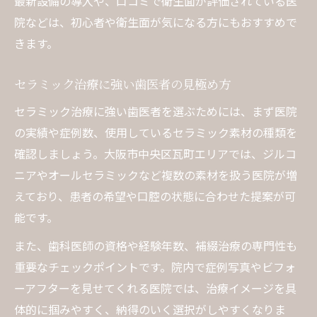
最新設備の導入や、口コミで衛生面が評価されている医
自然な美しさを追求する歯医者の選び方
院などは、初心者や衛生面が気になる方にもおすすめで
きます。
自然な仕上がりを生むセラミックの魅力発見
歯医者が語るセラミック治療の自然さとは
セラミック治療に強い歯医者の見極め方
セラミック治療で違和感のない美しさ実現
セラミック治療に強い歯医者を選ぶためには、まず医院
歯医者の選び方で変わるセラミックの仕上
の実績や症例数、使用しているセラミック素材の種類を
がり
確認しましょう。大阪市中央区瓦町エリアでは、ジルコ
最新セラミック素材が選ばれる理由を解説
ニアやオールセラミックなど複数の素材を扱う医院が増
セラミック治療後のメンテナンス方法紹介
えており、患者の希望や口腔の状態に合わせた提案が可
口コミや体験談でわかる信頼の医院探し方
能です。
口コミ活用で自分に合う歯医者を見つける
また、歯科医師の資格や経験年数、補綴治療の専門性も
方法
重要なチェックポイントです。院内で症例写真やビフォ
セラミック治療の体験談から得るポイント
ーアフターを見せてくれる医院では、治療イメージを具
信頼できる歯医者の選び方を徹底解説
体的に掴みやすく、納得のいく選択がしやすくなりま