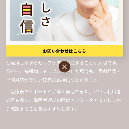
ラミックは汚れが付きにくい反面、補綴物と歯茎の境目
にプラークが溜まりやすく、虫歯や歯周病のリスクがゼ
ロではありません。
アフターケアの具体例としては、半年ごとの定期検診
や、専用のデンタルフロス・歯間ブラシの活用が推奨さ
お問い合わせはこちら
れます。また、食生活や喫煙習慣にも注意し、歯科医院
と連携しながらセルフケアを徹底することが大切です。
お問い合わせはこちら
万が一、補綴物にトラブルが生じた場合も、早期発見・
早期対応が美しい口元の維持につながります。
「治療後のサポートが手厚く安心できた」という利用者
の声も多く、歯医者選びの際はアフターケアまでしっか
り確認することをおすすめします。