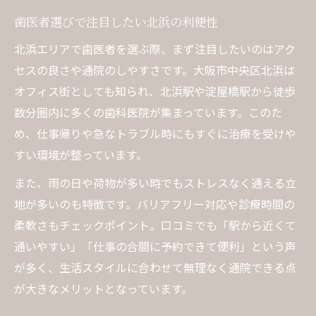
インプラント上手い歯医者の見分け方とは
歯医者選びで注目したい北浜の利便性
カウンセリング重視の歯医者が信頼できる
理由
北浜エリアで歯医者を選ぶ際、まず注目したいのはアク
歯医者の口コミやランキング情報の活用法
セスの良さや通院のしやすさです。大阪市中央区北浜は
オフィス街としても知られ、北浜駅や淀屋橋駅から徒歩
インプラント治療なら痛みに配慮した歯医者へ
数分圏内に多くの歯科医院が集まっています。このた
痛みが少ない歯医者のインプラント治療と
め、仕事帰りや急なトラブル時にもすぐに治療を受けや
は
すい環境が整っています。
最新設備を導入する歯医者で安心治療
また、雨の日や荷物が多い時でもストレスなく通える立
患者目線の丁寧な説明がある歯医者を選ぶ
地が多いのも特徴です。バリアフリー対応や診療時間の
歯医者の痛み対策とアフターケアの充実度
柔軟さもチェックポイント。口コミでも「駅から近くて
リラックスできる歯医者の院内環境を解説
通いやすい」「仕事の合間に予約できて便利」という声
大阪市中央区北浜で注目のインプラント技術
が多く、生活スタイルに合わせて無理なく通院できる点
歯医者が導入する最新インプラント技術と
が大きなメリットとなっています。
は