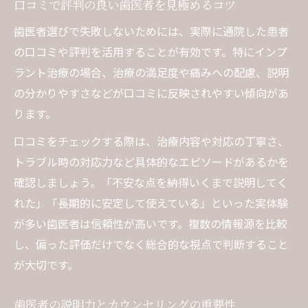
口コミで評判の良い歯医者を見極めるコツ
歯医者での初回カウンセリング活用法
歯医者選びで失敗しないためには、実際に通院した患者
インプラント治療の疑問を歯医者に相談す
の口コミや評判を活用することが有効です。特にインプ
るコツ
ラント治療の場合、治療の満足度や痛みへの配慮、説明
歯医者選びで大切な説明と納得のポイント
の分かりやすさなどが口コミに反映されやすい傾向があ
歯医者への質問項目を事前に準備するメリ
ります。
ット
口コミをチェックする際は、治療内容や対応の丁寧さ、
実績豊富な歯医者との信頼構築術を解説
トラブル時の対応力など具体的なエピソードがあるかを
確認しましょう。「不安な点を納得いくまで説明してく
れた」「長期的に安定して使えている」といった実体験
が多い歯医者は信頼性が高いです。複数の情報源を比較
し、偏った評価だけでなく総合的な視点で判断すること
が大切です。
歯医者の説明力とカウンセリングの重要性