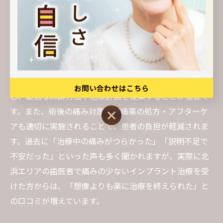
組みが進んでいます。特に、コンピューターガイドを用
いた精密なインプラント埋入や、表面麻酔と局所麻酔の
併用で、術中・術後の痛みを和らげる工夫がなされてい
ます。
痛みを軽減するための具体策としては、術前カウンセリ
ングで患者の不安や痛みへの感受性を丁寧にヒアリング
お問い合わせはこちら
し、最適な麻酔方法や治療計画を提案することが重要で
す。また、術後の痛み対策や鎮痛薬の処方・アフターケ
お問い合わせはこちら
アも適切に実施されることで、患者の負担が軽減されま
す。過去に「治療中の痛みがつらかった」「説明不足で
不安だった」といった声も多く聞かれますが、実際に北
浜エリアの歯医者で痛みの少ないインプラント治療を受
けた方からは、「想像よりも楽に治療を終えられた」と
の口コミが増えています。