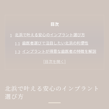
目次
北浜で叶える安心のインプラント選び方
歯医者選びで注目したい北浜の利便性
インプラントが得意な歯医者の特徴を解説
口コミで評判の良い歯医者を見極めるコツ
歯医者の説明力とカウンセリングの重要性
痛みに配慮した歯医者選びのポイントとは
信頼できる歯医者を見極める新基準
北浜で叶える安心のインプラント
インプラント名医を選ぶ歯医者の判断基準
選び方
歯医者の実績や症例数を比較する重要性