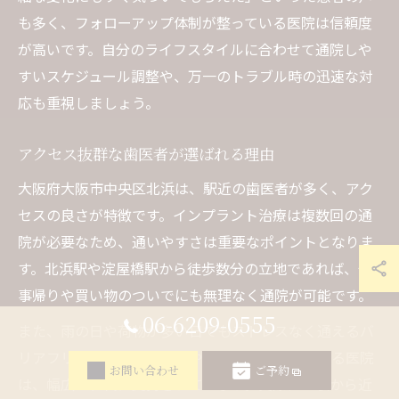
も多く、フォローアップ体制が整っている医院は信頼度
が高いです。自分のライフスタイルに合わせて通院しや
すいスケジュール調整や、万一のトラブル時の迅速な対
応も重視しましょう。
アクセス抜群な歯医者が選ばれる理由
大阪府大阪市中央区北浜は、駅近の歯医者が多く、アク
セスの良さが特徴です。インプラント治療は複数回の通
院が必要なため、通いやすさは重要なポイントとなりま
す。北浜駅や淀屋橋駅から徒歩数分の立地であれば、仕
事帰りや買い物のついでにも無理なく通院が可能です。
06-6209-0555
また、雨の日や荷物が多い日でもストレスなく通えるバ
リアフリー対応や、わかりやすい道順の案内がある医院
お問い合わせ
ご予約
は、幅広い世代に支持されています。実際に「駅から近