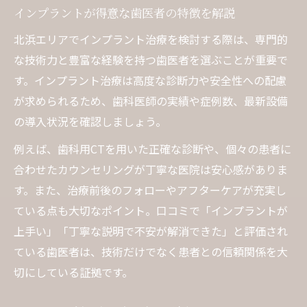
インプラント名医が選ぶ技術や素材の違い
インプラントが得意な歯医者の特徴を解説
難症例にも対応できる歯医者の実力を解説
北浜エリアでインプラント治療を検討する際は、専門的
歯医者の骨造成や傾斜埋入など高度技術紹
な技術力と豊富な経験を持つ歯医者を選ぶことが重要で
介
す。インプラント治療は高度な診断力や安全性への配慮
が求められるため、歯科医師の実績や症例数、最新設備
症例数豊富な歯医者が持つ安心の技術力
の導入状況を確認しましょう。
長く通いたくなる歯医者が持つ特長とは
歯医者のアフターケアとメンテナンス体制
例えば、歯科用CTを用いた正確な診断や、個々の患者に
合わせたカウンセリングが丁寧な医院は安心感がありま
院内の清潔感と親切なスタッフが通院の決
す。また、治療前後のフォローやアフターケアが充実し
め手
ている点も大切なポイント。口コミで「インプラントが
歯医者で長期安定を支えるフォローアップ
上手い」「丁寧な説明で不安が解消できた」と評価され
アクセス抜群な歯医者が選ばれる理由
ている歯医者は、技術だけでなく患者との信頼関係を大
カウンセリング重視の歯医者が長続きの秘
切にしている証拠です。
訣
納得できるインプラントの相談方法を解説