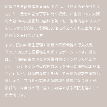
信頼できる歯医者を見極めるには、「説明の分かりやす
下手な歯医者を避けるための質問リスト公開
さ」と「患者の話を丁寧に聞く姿勢」が重要です。大阪
下手な歯医者を避ける質問のポイント
府大阪市中央区瓦町の歯科医院でも、治療内容やリスク
歯医者選びで失敗しない質問リスト
をしっかり説明し、質問に的確に答えてくれる医院は高
歯医者の対応で分かる危険な兆候
い評価を受けています。
注意すべき歯医者の特徴と質問例
また、院内の衛生管理や最新の医療機器の導入状況、ス
下手な歯医者の判断基準と質問術
タッフの応対も信頼性を判断するポイントです。例え
親知らず治療前に知りたい重要な疑問点
ば、「治療前後の消毒や感染対策はどうなっています
歯医者で親知らず治療の相談ポイント
か」「レントゲンや口腔内カメラを使った説明はありま
親知らず治療前に必ず確認すべき項目
すか」など、具体的な質問を通して医院の姿勢を確認し
ましょう。口コミや実際の体験談も参考になりますが、
歯医者の説明で不安を減らす方法
最終的には自分の目で見て、納得できる医院を選ぶこと
親知らず治療の最悪シナリオを確認
が大切です。
歯医者で親知らずの疑問を解消する