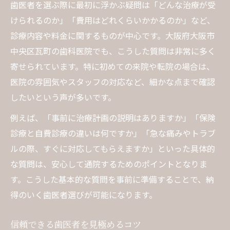
不安解消のため歯医者で確認必須項目
歯医者を選ぶ際に最初に浮かぶ疑問は「どんな治療が受
けられるのか」「費用はどれくらいかかるのか」など、
不安を解消できる歯医者のコミュニケーション
診療内容や料金に関するものが中心です。大阪府大阪市
術
中央区瓦町の歯科医院でも、こうした質問は非常に多く
歯医者で安心できる対話のポイント
寄せられています。特に初めての来院や転院の場合は、
患者目線の歯医者コミュニケーション術
医院の雰囲気やスタッフの対応など、細かな点まで確認
不安を伝えやすい歯医者の選び方
したいという声が多いです。
歯医者で信頼関係を築く話し方の工夫
例えば、「事前に治療計画の説明はありますか」「保険
歯医者の丁寧な説明で不安を和らげる
診療と自費診療の違いは何ですか」「急な痛みやトラブ
気になる質問から見分ける良い歯医者の特徴
ルの際、すぐに対応してもらえますか」といった具体的
歯医者の特徴を質問から読み取る方法
な質問は、安心して通院するためのポイントとなりま
良い歯医者が応える質問例を紹介
す。こうした基本的な質問を事前に準備することで、納
歯医者の丁寧な回答が信頼の証拠
得のいく歯医者選びが可能になります。
質問対応で分かる歯医者の良し悪し
信頼できる歯医者を見極めるコツ
歯医者選びは質問への対応で判断