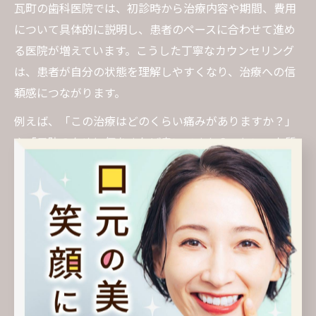
瓦町の歯科医院では、初診時から治療内容や期間、費用
について具体的に説明し、患者のペースに合わせて進め
る医院が増えています。こうした丁寧なカウンセリング
は、患者が自分の状態を理解しやすくなり、治療への信
頼感につながります。
例えば、「この治療はどのくらい痛みがありますか？」
や「予防のために何をすれば良いですか？」といった質
問に対して、歯科医師が専門用語を避けて分かりやすく
答えてくれると、安心して通院しやすくなります。特に
瓦町エリアでは、仕事帰りや買い物ついでに立ち寄る方
も多いため、患者の生活リズムやニーズに配慮した説明
を重視する医院が支持されています。
患者目線の歯医者コミュニケーション術
患者目線でのコミュニケーションは、歯医者選びで最も