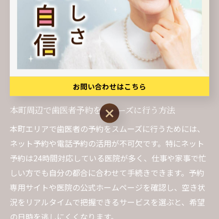
できる医院選びに役立ててください。
本町周辺でスムーズな歯医者選び
術
お問い合わせはこちら
本町周辺で歯医者予約をスムーズに行う方法
お問い合わせはこちら
本町エリアで歯医者の予約をスムーズに行うためには、
ネット予約や電話予約の活用が不可欠です。特にネット
予約は24時間対応している医院が多く、仕事や家事で忙
しい方でも自分の都合に合わせて手続きできます。予約
専用サイトや医院の公式ホームページを確認し、空き状
況をリアルタイムで把握できるサービスを選ぶと、希望
の日時を逃しにくくなります。