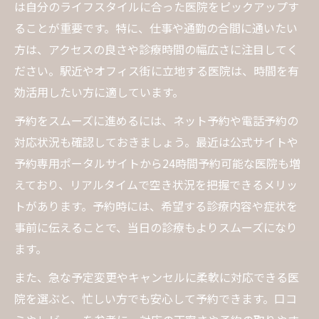
大阪市中央区の一般歯科医院選びの基準
は自分のライフスタイルに合った医院をピックアップす
当日予約が可能な歯医者の見つけ方
ることが重要です。特に、仕事や通勤の合間に通いたい
口コミで選ぶ歯医者の一般診療体験とは
方は、アクセスの良さや診療時間の幅広さに注目してく
ださい。駅近やオフィス街に立地する医院は、時間を有
本町周辺でスムーズな歯医者選び術
効活用したい方に適しています。
本町周辺で歯医者予約をスムーズに行う方
法
予約をスムーズに進めるには、ネット予約や電話予約の
対応状況も確認しておきましょう。最近は公式サイトや
駅近の歯医者選びで失敗しないポイント
予約専用ポータルサイトから24時間予約可能な医院も増
本町周辺の歯医者で重視したい診療内容
えており、リアルタイムで空き状況を把握できるメリッ
口コミ活用で本町の歯医者予約を最適化
トがあります。予約時には、希望する診療内容や症状を
ネット予約に強い本町エリアの歯医者特徴
事前に伝えることで、当日の診療もよりスムーズになり
中央区安土町で診療時間が便利な歯医者
ます。
中央区安土町で診療時間が合う歯医者の探
また、急な予定変更やキャンセルに柔軟に対応できる医
し方
院を選ぶと、忙しい方でも安心して予約できます。口コ
仕事帰りに通える歯医者の診療時間比較