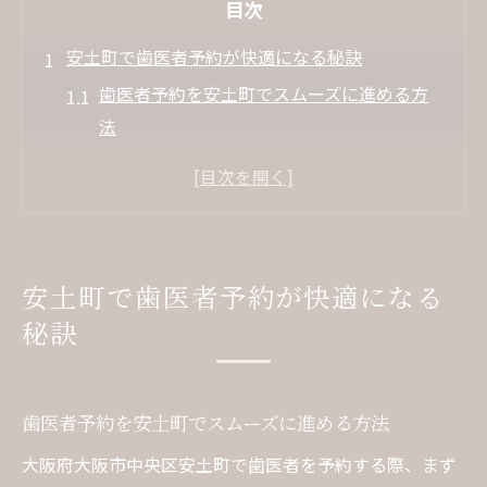
目次
安土町で歯医者予約が快適になる秘訣
歯医者予約を安土町でスムーズに進める方
法
大阪市中央区の歯医者選びで重視すべきポ
イント
歯医者の診療時間と予約枠の探し方ガイド
安土町で評判の良い歯医者を比較するコツ
安土町で歯医者予約が快適になる
ネット利用で歯医者予約を効率化する手順
秘訣
一般歯科も迅速予約で安心の通院体験
一般歯科の歯医者を素早く予約するコツ
歯医者で一般診療を受ける際の予約ポイン
歯医者予約を安土町でスムーズに進める方法
ト
大阪府大阪市中央区安土町で歯医者を予約する際、まず