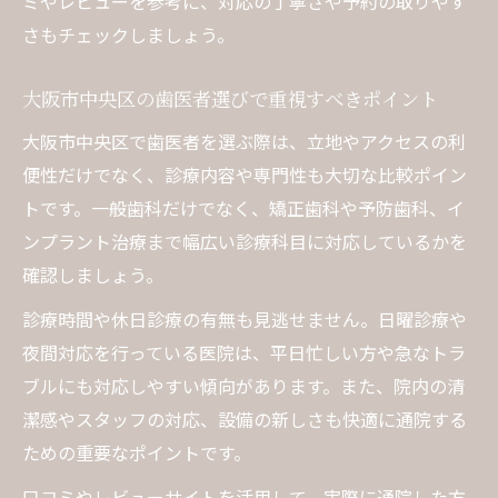
ミやレビューを参考に、対応の丁寧さや予約の取りやす
昼休みに通院可能な歯医者予約のコツ
さもチェックしましょう。
歯医者の診療時間で押さえるべき注意点
大阪市中央区の歯医者選びで重視すべきポイント
中央区で通いやすい歯医者の特徴とは
ネット予約を活用した快適な通院方法
大阪市中央区で歯医者を選ぶ際は、立地やアクセスの利
ネット予約対応の歯医者を賢く選ぶ方法
便性だけでなく、診療内容や専門性も大切な比較ポイン
トです。一般歯科だけでなく、矯正歯科や予防歯科、イ
スマホで完結する歯医者予約の流れ解説
ンプラント治療まで幅広い診療科目に対応しているかを
ネット予約で失敗しない歯医者選びの基準
確認しましょう。
当日予約にも強い歯医者のネット利用術
診療時間や休日診療の有無も見逃せません。日曜診療や
歯医者のネット予約と電話予約の違い
夜間対応を行っている医院は、平日忙しい方や急なトラ
通勤途中に立ち寄れる歯医者探しのコツ
ブルにも対応しやすい傾向があります。また、院内の清
通勤路沿いで歯医者を効率よく探す方法
潔感やスタッフの対応、設備の新しさも快適に通院する
駅近の歯医者予約で時間を無駄にしない工
ための重要なポイントです。
夫
口コミやレビューサイトを活用して、実際に通院した方