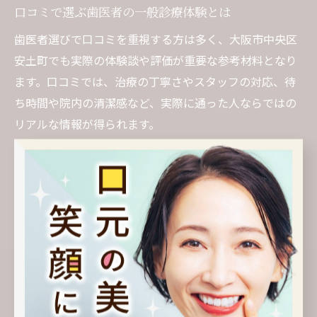
口コミで選ぶ歯医者の一般診療体験とは
歯医者選びで口コミを重視する方は多く、大阪市中央区
安土町でも実際の体験談や評価が重要な参考材料となり
ます。口コミでは、治療の丁寧さやスタッフの対応、待
ち時間や院内の清潔感など、実際に通った人ならではの
リアルな情報が得られます。
口コミをチェックする際は、良い評価だけでなく、悪い
評価や具体的な改善点にも目を通しましょう。特に「予
約が取りやすかった」「説明がわかりやすかった」とい
った声は、安心して通院できる医院選びのヒントになり
ます。
口コミサイトやレビューの内容は個人の感想であるた
め、複数の意見を総合的に判断することが大切です。自
分のニーズや重視するポイントと照らし合わせて、納得