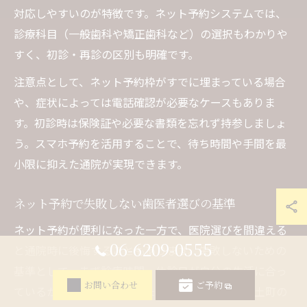
対応しやすいのが特徴です。ネット予約システムでは、
診療科目（一般歯科や矯正歯科など）の選択もわかりや
すく、初診・再診の区別も明確です。
注意点として、ネット予約枠がすでに埋まっている場合
や、症状によっては電話確認が必要なケースもありま
す。初診時は保険証や必要な書類を忘れず持参しましょ
う。スマホ予約を活用することで、待ち時間や手間を最
小限に抑えた通院が実現できます。
ネット予約で失敗しない歯医者選びの基準
ネット予約が便利になった一方で、医院選びを間違える
06-6209-0555
と通院時に後悔することもあります。失敗しないための
基準として、まず診療時間・休診日が自分の生活に合っ
お問い合わせ
ご予約
ているかをよく確認しましょう。大阪市中央区安土町の