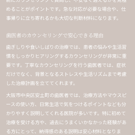
自分に合う歯医者を見極める歯ぎしり対策術
めることがポイントです。急な対応が必要な場合や、仕
事帰りに立ち寄れるかも大切な判断材料になります。
歯医者選びで重視すべき歯ぎしり対策の視
点
歯医者のカウンセリングで安心できる理由
自分に合う歯医者の判断基準と比較ポイン
歯ぎしりや食いしばりの治療では、患者の悩みや生活習
ト
慣をしっかりヒアリングするカウンセリングが非常に重
歯ぎしり対策で重要な歯医者の診療体制と
要です。丁寧なカウンセリングを行う歯医者では、症状
は
だけでなく、背景となるストレスや生活リズムまで考慮
口コミや評判から歯医者を選ぶ実践テクニ
した治療計画を立ててくれます。
ック
大阪市中央区安土町の歯医者では、治療方法やマウスピ
歯ぎしり相談は歯医者との相性確認が大切
ースの使い方、日常生活で気をつけるポイントなども分
かりやすく説明してくれる医院が多いです。特に初めて
治療を受ける方や、過去にうまくいかなかった経験があ
る方にとって、納得感のある説明は安心材料となりま