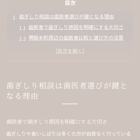
目次
歯ぎしり相談は歯医者選びが鍵となる理由
歯医者で歯ぎしり原因を明確にする大切さ
堺筋本町周辺の歯医者比較と選び方の注意
点
歯医者のカウンセリングで安心できる理由
歯医者選びで口コミを参考にするメリット
歯ぎしり相談は歯医者の専門性で差が出る
歯ぎしり相談は歯医者選びが鍵と
大阪府大阪市中央区安土町で安心の歯ぎしり治
なる理由
療法
歯医者で受けられる歯ぎしり治療法の種類
とは
歯医者で歯ぎしり原因を明確にする大切さ
歯医者の丁寧な説明が安心につながる理由
歯ぎしりや食いしばりは多くの方が自覚なく行っている