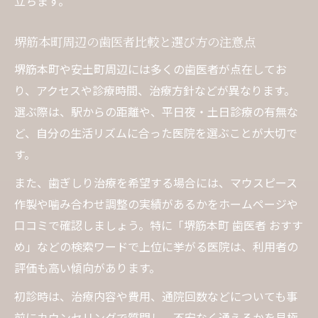
立ちます。
歯医者での噛み合わせ調整の流れと注意点
歯医者による歯ぎしり改善の具体的手順と
堺筋本町周辺の歯医者比較と選び方の注意点
は
堺筋本町や安土町周辺には多くの歯医者が点在してお
噛み合わせ調整が歯ぎしりに効果的な理由
り、アクセスや診療時間、治療方針などが異なります。
歯医者選びで噛み合わせ治療が重要なワケ
選ぶ際は、駅からの距離や、平日夜・土日診療の有無な
口コミで噛み合わせ調整の満足度を比較
ど、自分の生活リズムに合った医院を選ぶことが大切で
マウスピース治療に強い歯医者探しのヒント
す。
歯医者でマウスピース治療を選ぶポイント
また、歯ぎしり治療を希望する場合には、マウスピース
歯ぎしりに適したマウスピースの種類と特
作製や噛み合わせ調整の実績があるかをホームページや
徴
口コミで確認しましょう。特に「堺筋本町 歯医者 おすす
マウスピース治療に強い歯医者の見分け方
め」などの検索ワードで上位に挙がる医院は、利用者の
評価も高い傾向があります。
歯医者の対応力でマウスピース満足度が決
まる
初診時は、治療内容や費用、通院回数などについても事
口コミ評価から歯医者を探す賢い方法
前にカウンセリングで質問し、不安なく通えるかを見極