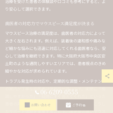
治療を受けた患者の体験談や口コミも参考にすると、よ
り安心して選択できます。
歯医者の対応力でマウスピース満足度が決まる
マウスピース治療の満足度は、歯医者の対応力によって
大きく左右されます。例えば、装着後の違和感や痛みな
ど細かな悩みにも迅速に対応してくれる歯医者なら、安
心して治療を継続できます。特に大阪府大阪市中央区安
土町のような通院しやすいエリアでは、患者視点のきめ
細やかな対応が求められています。
トラブル発生時の対応や、定期的な調整・メンテナンス
の案内が丁寧な歯医者は信頼度が高いです。実際に「相
06-6209-0555
談しやすかった」「疑問にすぐ答えてくれた」といった
患者の声も多く見られます。治療の質とともに、こうし
お問い合わせ
ご予約
たサポート体制を重視することで、満足度の高いマウス