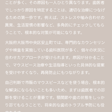
噛み合わせ調整を歯医者で受けるメリット
ことが多く、その原因も一人ひとり異なります。歯医者
堺筋本町エリアの歯医者治療法比較ポイン
でしっかり原因を特定することは、適切な治療につなげ
ト
るための第一歩です。例えば、ストレスや噛み合わせの
歯ぎしり治療は歯医者選びで結果が変わる
異常、生活習慣の影響など、多角的にチェックしてもら
うことで、根本的な対策が可能になります。
歯医者の丁寧な説明で歯ぎしり改善へ導くポイ
ント
大阪府大阪市中央区安土町では、専門的なカウンセリン
歯医者の説明力が歯ぎしり改善に与える影
グや検査を実施している歯科医院が多く、個々の状況に
響
合わせたアプローチが受けられます。原因が分かること
で、マウスピース治療や生活指導といった具体的な提案
カウンセリング重視の歯医者選び方のコツ
を受けやすくなり、再発防止にもつながります。
歯ぎしりの症状を歯医者がどう説明するか
信頼できる歯医者の丁寧説明チェックポイ
自己判断で市販のマウスピースなどを使う場合、根本的
ント
な解決にならないことも多いため、まずは歯医者での診
断を受けることが重要です。顎関節や歯の状態をしっか
口コミで評判の歯医者を見極める方法
り診てもらうことで、将来的な歯のトラブル予防にも役
噛み合わせ調整による歯ぎしり対策の実際とは