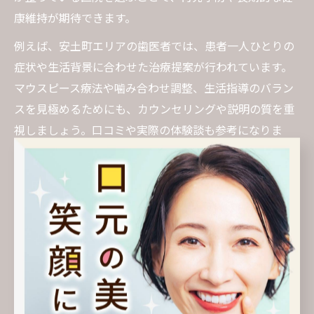
康維持が期待できます。
例えば、安土町エリアの歯医者では、患者一人ひとりの
症状や生活背景に合わせた治療提案が行われています。
マウスピース療法や噛み合わせ調整、生活指導のバラン
スを見極めるためにも、カウンセリングや説明の質を重
視しましょう。口コミや実際の体験談も参考になりま
す。
「治療を受けてから歯ぎしりが改善した」「丁寧なフォ
ローで安心して通院できた」など、成功事例が多い医院
を選ぶことで通院のモチベーションも維持しやすくなり
ます。歯医者選びは、治療成功の第一歩です。
歯医者の丁寧な説明で歯ぎしり改