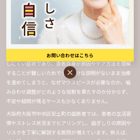
善へ導くポイント
歯医者の説明力が歯ぎしり改善に与える影響
歯医者で歯ぎしり治療を受ける際、説明力の高さは治療
効果や安心感に直結します。なぜなら、歯ぎしりは自覚
お問い合わせはこちら
しにくい症状であり、患者自身が原因やケア方法を理解
お問い合わせはこちら
することが難しいためです。十分な説明がないまま治療
を進めてしまうと、なぜマウスピースが必要なのか、噛
み合わせ調整がどのような役割を果たすのか分からず、
不安や疑問が残るケースも少なくありません。
大阪府大阪市中央区安土町の歯医者では、患者の生活習
慣やストレス状況までヒアリングし、歯ぎしりの原因や
リスクを丁寧に解説する医院が増えています。例えば、